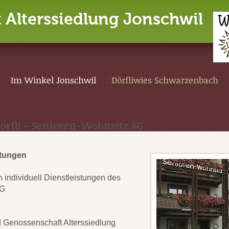
 Alterssiedlung Jonschwil
Im Winkel Jonschwil
Dörfliwies Schwarzenbach
rfli - Senioren-Wohnsitz AG
stungen
 individuell Dienstleistungen des
AG
 Genossenschaft Alterssiedlung