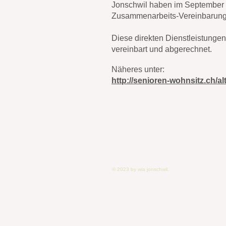
Jonschwil haben im September
Zusammenarbeits-Vereinbarung 
Diese
direkten Dienstleistungen
vereinbart und abgerechnet.
Näheres unter:
http://senioren-wohnsitz.ch/
© 2023 by wia jonschwil.